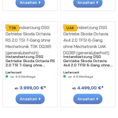
Ansehen
Ansehen
TDK
UAK
Instandsetzung DSG
Instandsetzung DSG
Getriebe Skoda Octavia RS
Getriebe Skoda Octavia
2.0 TSI 7-Gang ohne
4x4 2.0 TFSI 6-Gang ohne
Mechatronik TDK DQ381
Mechatronik UAK DQ381
Lieferzeit
Lieferzeit
(generalüberholt)
(generalüberholt)
ca. 4-6 Werktage
ca. 4-6 Werktage
3.999,00 €*
4.499,00 €*
ab
ab
Ansehen
Ansehen