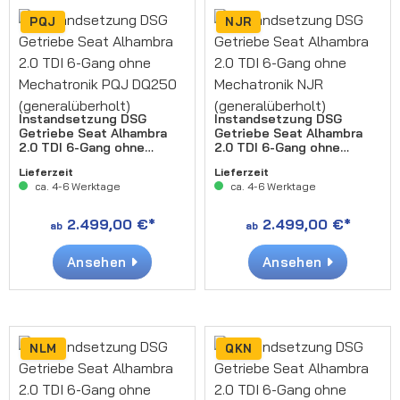
PQJ
NJR
Instandsetzung DSG
Instandsetzung DSG
Getriebe Seat Alhambra
Getriebe Seat Alhambra
2.0 TDI 6-Gang ohne
2.0 TDI 6-Gang ohne
Mechatronik PQJ DQ250
Mechatronik NJR
Lieferzeit
Lieferzeit
(generalüberholt)
(generalüberholt)
ca. 4-6 Werktage
ca. 4-6 Werktage
2.499,00 €*
2.499,00 €*
ab
ab
Ansehen
Ansehen
NLM
QKN