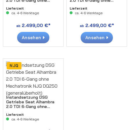
2.0 TDI 6-Gang ohne
2.0 TDI 6-Gang ohne
Mechatronik SYE DQ250
Mechatronik QKM DQ250
Lieferzeit
Lieferzeit
(generalüberholt)
(generalüberholt)
ca. 4-6 Werktage
ca. 4-6 Werktage
2.499,00 €*
2.499,00 €*
ab
ab
Ansehen
Ansehen
NJQ
Instandsetzung DSG
Getriebe Seat Alhambra
2.0 TDI 6-Gang ohne
Mechatronik NJQ DQ250
Lieferzeit
(generalüberholt)
ca. 4-6 Werktage