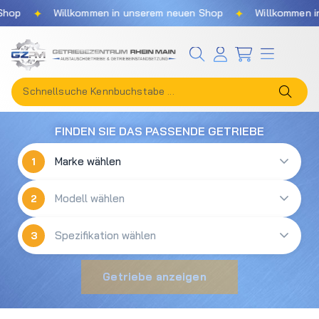
✦
✦
hop
Willkommen in unserem neuen Shop
Willkommen in
Zum Hauptinhalt springen
FINDEN SIE DAS PASSENDE GETRIEBE
1
2
3
Getriebe anzeigen