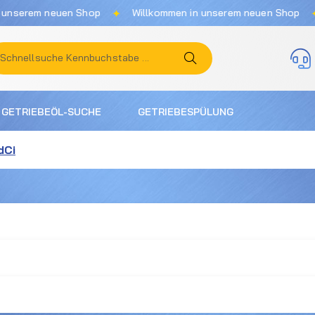
✦
✦
rem neuen Shop
Willkommen in unserem neuen Shop
Wi
GETRIEBEÖL-SUCHE
GETRIEBESPÜLUNG
dCi