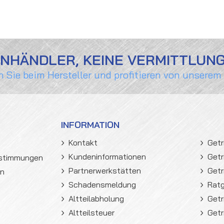
ENHÄNDLER, KEINE VERMITTLUN
n Sie beim Hersteller und profitieren von unserem
INFORMATION
Kontakt
Getr
Kundeninformationen
Getr
estimmungen
Partnerwerkstätten
Getr
en
Schadensmeldung
Rat
Altteilabholung
Getr
Altteilsteuer
Getr