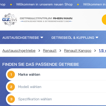
✦
✦
Willkommen in unserem neuen Shop
Willkommen in unse
m Hauptinhalt springen
Zur Suche springen
Zur Hauptnavigation springen
AUSTAUSCHGETRIEBE
GETRIEBEÖL & KUPPLUNG
Austauschgetriebe
Renault
Renault Kangoo
1.5 
FINDEN SIE DAS PASSENDE GETRIEBE
1
2
3