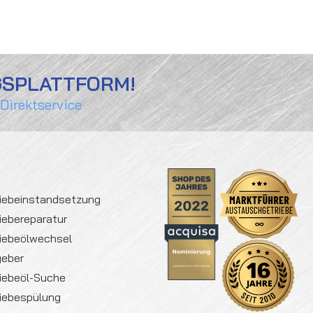
GSPLATTFORM!
 Direktservice
iebeinstandsetzung
iebereparatur
iebeölwechsel
geber
iebeöl-Suche
iebespülung