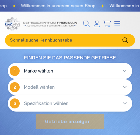
✦
✦
op
Willkommen in unserem neuen Shop
Willkommen in 
Zum Hauptinhalt springen
FINDEN SIE DAS PASSENDE GETRIEBE
1
2
3
Getriebe anzeigen