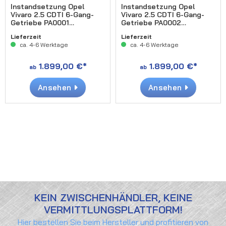
Instandsetzung Opel
Instandsetzung Opel
Vivaro 2.5 CDTI 6-Gang-
Vivaro 2.5 CDTI 6-Gang-
Getriebe PA0001
Getriebe PA0002
(halbautomatik)
(halbautomatik)
Lieferzeit
Lieferzeit
ca. 4-6 Werktage
ca. 4-6 Werktage
1.899,00 €*
1.899,00 €*
ab
ab
Ansehen
Ansehen
KEIN ZWISCHENHÄNDLER, KEINE
VERMITTLUNGSPLATTFORM!
Hier bestellen Sie beim Hersteller und profitieren von