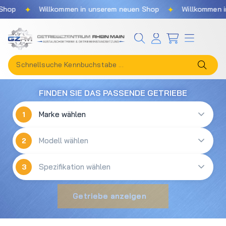
✦
✦
hop
Willkommen in unserem neuen Shop
Willkommen in
Zum Hauptinhalt springen
FINDEN SIE DAS PASSENDE GETRIEBE
1
2
3
Getriebe anzeigen