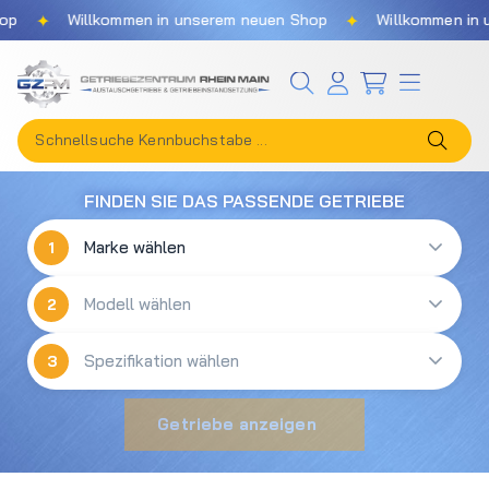
✦
✦
p
Willkommen in unserem neuen Shop
Willkommen in u
Zum Hauptinhalt springen
FINDEN SIE DAS PASSENDE GETRIEBE
1
2
3
Getriebe anzeigen