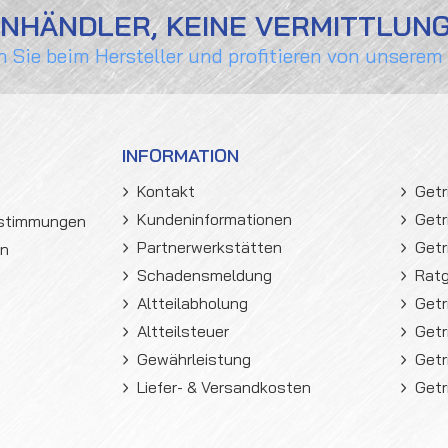
ENHÄNDLER, KEINE VERMITTLUN
n Sie beim Hersteller und profitieren von unserem
INFORMATION
Kontakt
Getr
Kundeninformationen
Getr
estimmungen
Partnerwerkstätten
Getr
en
Schadensmeldung
Rat
Altteilabholung
Getr
Altteilsteuer
Getr
Gewährleistung
Getr
Liefer- & Versandkosten
Getr