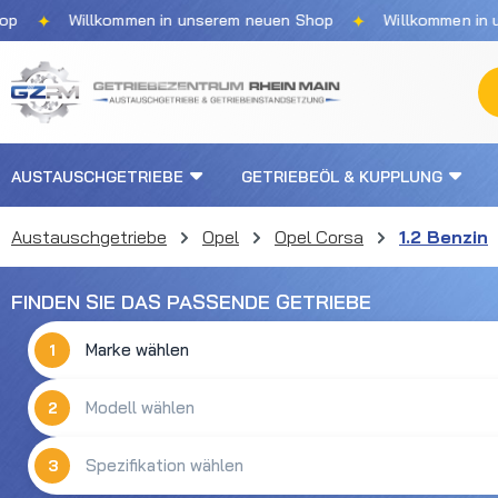
✦
✦
Willkommen in unserem neuen Shop
Willkommen in unse
m Hauptinhalt springen
Zur Suche springen
Zur Hauptnavigation springen
AUSTAUSCHGETRIEBE
GETRIEBEÖL & KUPPLUNG
Austauschgetriebe
Opel
Opel Corsa
1.2 Benzin
FINDEN SIE DAS PASSENDE GETRIEBE
1
2
3