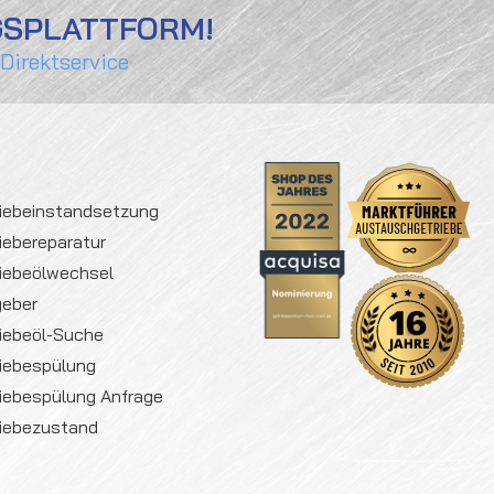
GSPLATTFORM!
 Direktservice
iebeinstandsetzung
iebereparatur
iebeölwechsel
geber
iebeöl-Suche
iebespülung
iebespülung Anfrage
iebezustand