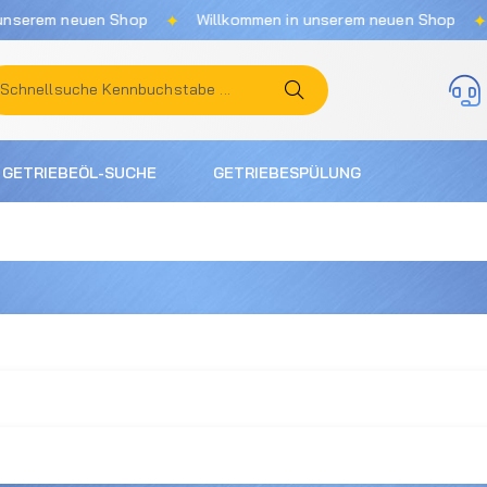
✦
✦
rem neuen Shop
Willkommen in unserem neuen Shop
Wi
GETRIEBEÖL-SUCHE
GETRIEBESPÜLUNG