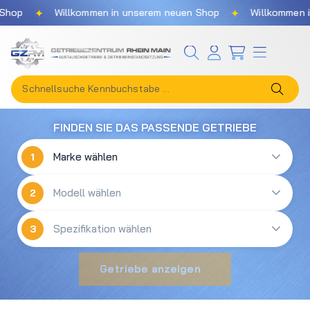
✦
✦
Shop
Willkommen in unserem neuen Shop
Willkommen i
Zum Hauptinhalt springen
FINDEN SIE DAS PASSENDE GETRIEBE
1
2
3
Getriebe anzeigen