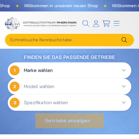
✦
✦
hop
Willkommen in unserem neuen Shop
Willkommen in
Zum Hauptinhalt springen
FINDEN SIE DAS PASSENDE GETRIEBE
1
2
3
Getriebe anzeigen