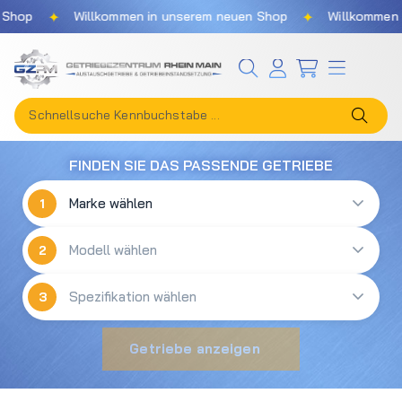
✦
✦
Shop
Willkommen in unserem neuen Shop
Willkommen i
Zum Hauptinhalt springen
FINDEN SIE DAS PASSENDE GETRIEBE
1
2
3
Getriebe anzeigen