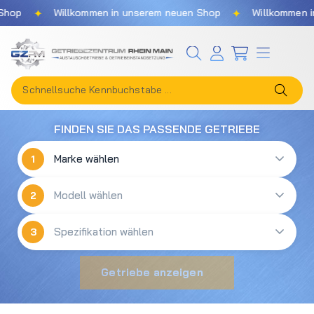
✦
✦
hop
Willkommen in unserem neuen Shop
Willkommen in
Zum Hauptinhalt springen
FINDEN SIE DAS PASSENDE GETRIEBE
1
2
3
Getriebe anzeigen