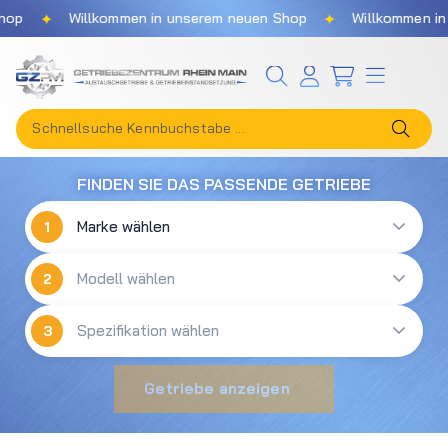
✦
✦
op
Willkommen in unserem neuen Shop
Willkommen in 
Zum Hauptinhalt springen
FINDEN SIE DAS PASSENDE GETRIEBE
1
2
3
Getriebe anzeigen