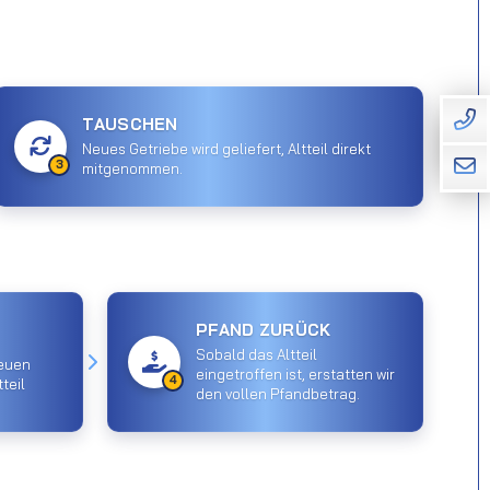
TAUSCHEN
Neues Getriebe wird geliefert, Altteil direkt
3
mitgenommen.
PFAND ZURÜCK
Sobald das Altteil
euen
eingetroffen ist, erstatten wir
4
teil
den vollen Pfandbetrag.