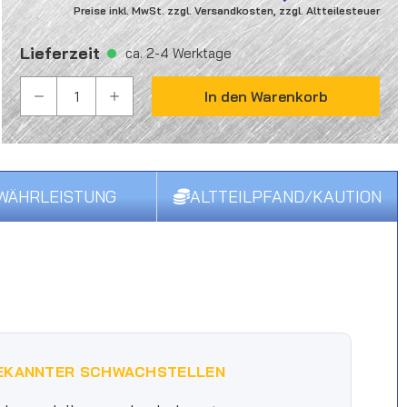
Preise inkl. MwSt. zzgl. Versandkosten, zzgl. Altteilesteuer
Lieferzeit
ca. 2-4 Werktage
PRODUKT ANZAHL: GIB DEN GEWÜNSCHTEN WER
In den Warenkorb
WÄHRLEISTUNG
ALTTEILPFAND/KAUTION
EKANNTER SCHWACHSTELLEN