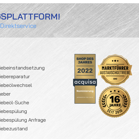
GSPLATTFORM!
 Direktservice
iebeinstandsetzung
iebereparatur
iebeölwechsel
geber
iebeöl-Suche
iebespülung
iebespülung Anfrage
iebezustand