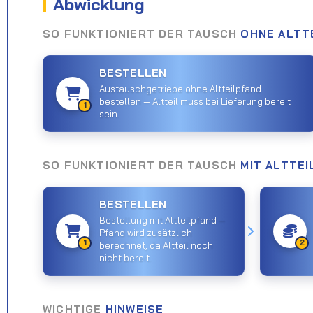
Abwicklung
SO FUNKTIONIERT DER TAUSCH
OHNE ALTT
BESTELLEN
Austauschgetriebe ohne Altteilpfand
bestellen — Altteil muss bei Lieferung bereit
1
sein.
SO FUNKTIONIERT DER TAUSCH
MIT ALTTE
BESTELLEN
Bestellung mit Altteilpfand —
Pfand wird zusätzlich
1
2
berechnet, da Altteil noch
nicht bereit.
WICHTIGE
HINWEISE