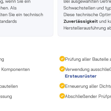
g, wenn Sie ein
Bei ausgewählten Getr
chen. Als
Schwachstellen und typ
lten Sie ein technisch
Diese technische Optim
tandards
Zuverlässigkeit
und ka
Herstellerausführung a
ng
Prüfung aller Bauteile
en Komponenten
Verwendung ausschlie
Erstausrüster
bauteilen
Erneuerung aller Dicht
essung
Abschließender Prüfpro