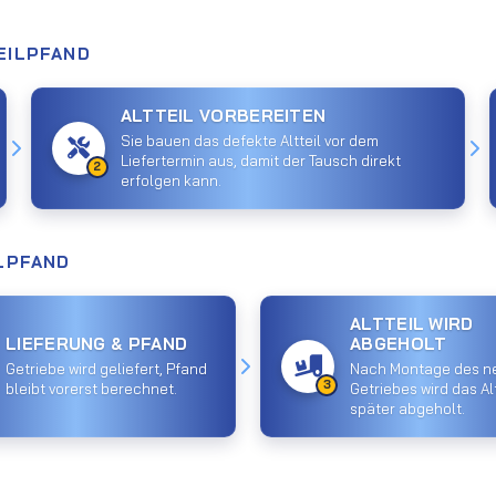
EILPFAND
ALTTEIL VORBEREITEN
Sie bauen das defekte Altteil vor dem
Liefertermin aus, damit der Tausch direkt
2
erfolgen kann.
ILPFAND
ALTTEIL WIRD
LIEFERUNG & PFAND
ABGEHOLT
Getriebe wird geliefert, Pfand
Nach Montage des n
3
bleibt vorerst berechnet.
Getriebes wird das Alt
später abgeholt.