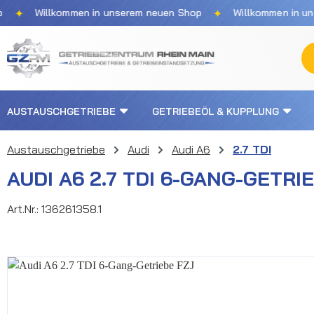
✦
illkommen in unserem neuen Shop
Willkommen in unserem n
m Hauptinhalt springen
Zur Suche springen
Zur Hauptnavigation springen
AUSTAUSCHGETRIEBE
GETRIEBEÖL & KUPPLUNG
Austauschgetriebe
Audi
Audi A6
2.7 TDI
AUDI A6 2.7 TDI 6-GANG-GETRI
Art.Nr.:
136261358.1
Bildergalerie überspringen