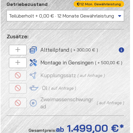
auswählen
Getriebezustand
12 Mon. Gewährleistung
Altteilpfand
+ 300,00 €
Montage in Gensingen
+ 500,00 €
Kupplungssatz
auf Anfrage
Öl
auf Anfrage
Zweimassenschwungr
auf Anfrage
ad
1.499,00 €
ab
Gesamtpreis: