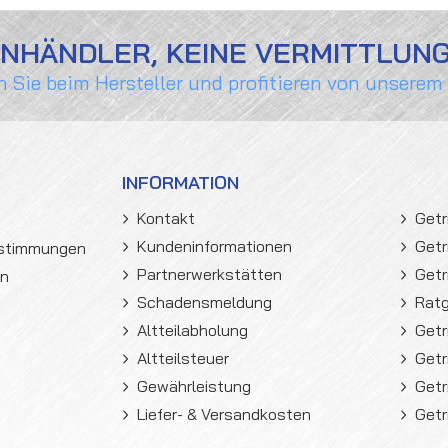
ENHÄNDLER, KEINE VERMITTLUN
n Sie beim Hersteller und profitieren von unserem
INFORMATION
Kontakt
Getr
Kundeninformationen
Getr
estimmungen
Partnerwerkstätten
Getr
en
Schadensmeldung
Rat
Altteilabholung
Getr
Altteilsteuer
Getr
Gewährleistung
Getr
Liefer- & Versandkosten
Getr