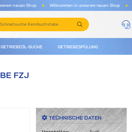
✦
✦
euen Shop
Willkommen in unserem neuen Shop
Willkom
GETRIEBEÖL-SUCHE
GETRIEBESPÜLUNG
EBE FZJ
TECHNISCHE DATEN
Hersteller:
Audi