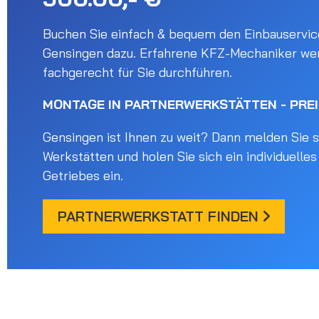
Buchen Sie einfach & bequem den Einbauservice
Gensingen dazu. Erfahrene KFZ-Mechaniker we
fachgerecht für Sie durchführen.
MONTAGE IN PARTNERWERKSTÄTTEN - PRE
Gensingen ist Ihnen zu weit? Dann melden Sie si
Werkstätten und holen Sie sich ein individuelle
Getriebes ein.
PARTNERWERKSTATT FINDEN