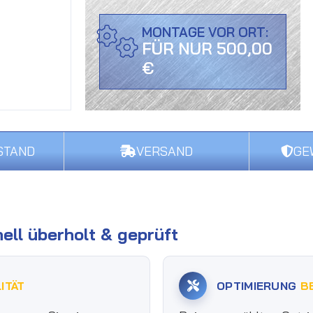
MONTAGE VOR ORT:
FÜR NUR 500,00
€
STAND
VERSAND
GE
ell überholt & geprüft
ITÄT
OPTIMIERUNG
B