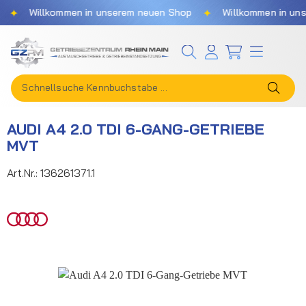
✦
✦
Willkommen in unserem neuen Shop
Willkommen in unser
Zum Hauptinhalt springen
AUDI A4 2.0 TDI 6-GANG-GETRIEBE
MVT
Art.Nr.:
136261371.1
Bildergalerie überspringen