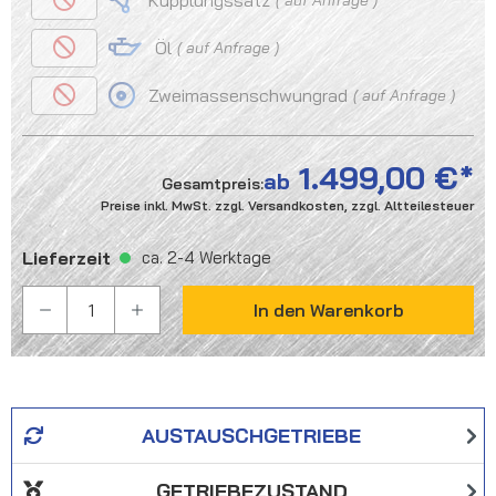
Kupplungssatz
Öl
auf Anfrage
Zweimassenschwungrad
auf Anfrage
1.499,00 €
ab
Gesamtpreis:
Preise inkl. MwSt. zzgl. Versandkosten, zzgl. Altteilesteuer
Lieferzeit
ca. 2-4 Werktage
PRODUKT ANZAHL: GIB DEN GEWÜNSCHTEN WER
In den Warenkorb
AUSTAUSCHGETRIEBE
GETRIEBEZUSTAND