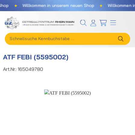
✦
✦
hop
Willkommen in unserem neuen Shop
Willkommen in
Zum Hauptinhalt springen
ATF FEBI (5595002)
Art.Nr.:
165049780
Bildergalerie überspringen