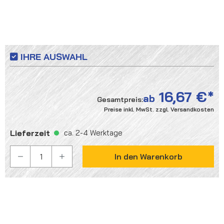
IHRE AUSWAHL
16,67 €
ab
Gesamtpreis:
Preise inkl. MwSt. zzgl. Versandkosten
Lieferzeit
ca. 2-4 Werktage
PRODUKT ANZAHL: GIB DEN GEWÜNSCHTEN WER
In den Warenkorb