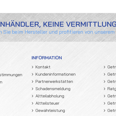
ENHÄNDLER, KEINE VERMITTLUN
n Sie beim Hersteller und profitieren von unserem
INFORMATION
Kontakt
Getr
Kundeninformationen
Getr
estimmungen
Partnerwerkstätten
Getr
en
Schadensmeldung
Rat
Altteilabholung
Getr
Altteilsteuer
Getr
Gewährleistung
Getr