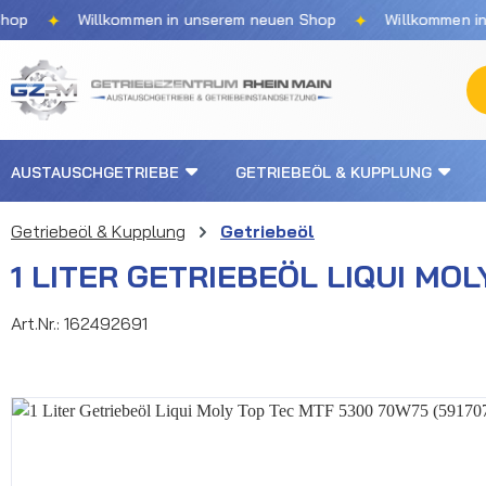
✦
✦
Willkommen in unserem neuen Shop
Willkommen in un
m Hauptinhalt springen
Zur Suche springen
Zur Hauptnavigation springen
AUSTAUSCHGETRIEBE
GETRIEBEÖL & KUPPLUNG
Getriebeöl & Kupplung
Getriebeöl
1 LITER GETRIEBEÖL LIQUI MOL
Art.Nr.:
162492691
Bildergalerie überspringen