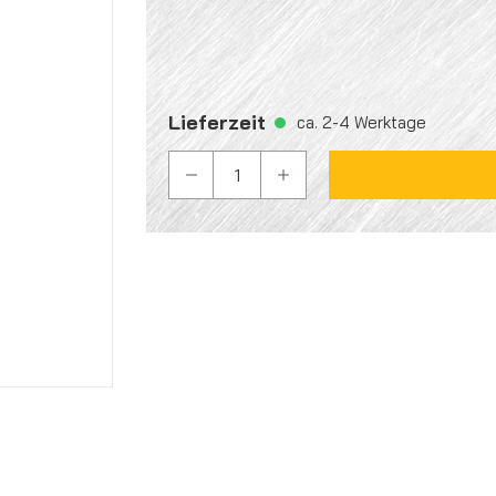
Lieferzeit
ca. 2-4 Werktage
PRODUKT ANZAHL: GIB DEN GEW