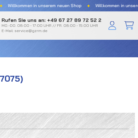
✦
Willkommen in unserem neuen Shop
Willkommen in unserem 
Rufen Sie uns an: +49 67 27 89 72 52 2
MO.-DO. 08:00 - 17:00 UHR // FR. 08:00 - 15:00 UHR
E-Mail: service@gzrm.de
7075)