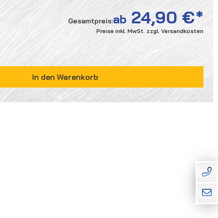
24,90 €
ab
Gesamtpreis:
Preise inkl. MwSt. zzgl. Versandkosten
ÜNSCHTEN WERT EIN ODER BENUTZE DIE SCHALTF
In den Warenkorb