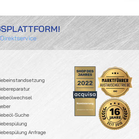
GSPLATTFORM!
 Direktservice
iebeinstandsetzung
iebereparatur
iebeölwechsel
geber
iebeöl-Suche
iebespülung
iebespülung Anfrage