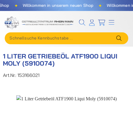
✦
✦
hop
Willkommen in unserem neuen Shop
Willkommen in
Zum Hauptinhalt springen
1 LITER GETRIEBEÖL ATF1900 LIQUI
MOLY (5910074)
Art.Nr.:
153166021
Bildergalerie überspringen