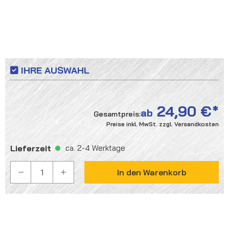
IHRE AUSWAHL
24,90 €
ab
Gesamtpreis:
Preise inkl. MwSt. zzgl. Versandkosten
Lieferzeit
ca. 2-4 Werktage
PRODUKT ANZAHL: GIB DEN GEWÜNSCHTEN WER
In den Warenkorb